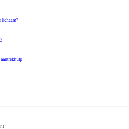
e lichaam?
n?
 aantrekhulp
en!