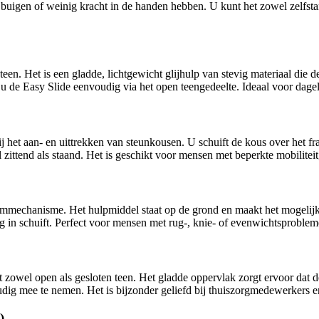
buigen of weinig kracht in de handen hebben. U kunt het zowel zelfstand
en. Het is een gladde, lichtgewicht glijhulp van stevig materiaal die 
 u de Easy Slide eenvoudig via het open teengedeelte. Ideaal voor dage
ij het aan- en uittrekken van steunkousen. U schuift de kous over het fr
 zittend als staand. Het is geschikt voor mensen met beperkte mobilitei
echanisme. Het hulpmiddel staat op de grond en maakt het mogelijk st
g in schuift. Perfect voor mensen met rug-, knie- of evenwichtsproblem
t zowel open als gesloten teen. Het gladde oppervlak zorgt ervoor dat 
udig mee te nemen. Het is bijzonder geliefd bij thuiszorgmedewerkers e
)