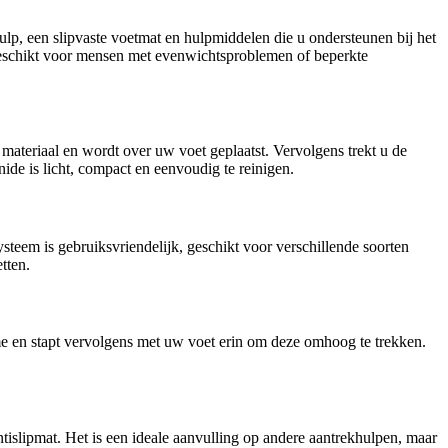
lp, een slipvaste voetmat en hulpmiddelen die u ondersteunen bij het
 geschikt voor mensen met evenwichtsproblemen of beperkte
ateriaal en wordt over uw voet geplaatst. Vervolgens trekt u de
ide is licht, compact en eenvoudig te reinigen.
teem is gebruiksvriendelijk, geschikt voor verschillende soorten
tten.
me en stapt vervolgens met uw voet erin om deze omhoog te trekken.
islipmat. Het is een ideale aanvulling op andere aantrekhulpen, maar