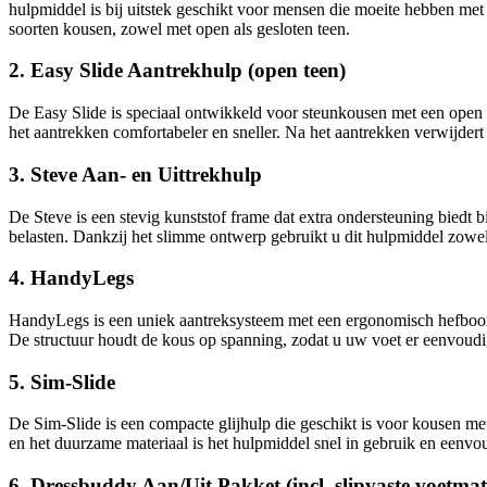
hulpmiddel is bij uitstek geschikt voor mensen die moeite hebben met 
soorten kousen, zowel met open als gesloten teen.
2. Easy Slide Aantrekhulp (open teen)
De Easy Slide is speciaal ontwikkeld voor steunkousen met een open te
het aantrekken comfortabeler en sneller. Na het aantrekken verwijdert
3. Steve Aan- en Uittrekhulp
De Steve is een stevig kunststof frame dat extra ondersteuning biedt b
belasten. Dankzij het slimme ontwerp gebruikt u dit hulpmiddel zowel
4. HandyLegs
HandyLegs is een uniek aantreksysteem met een ergonomisch hefboomm
De structuur houdt de kous op spanning, zodat u uw voet er eenvoudi
5. Sim-Slide
De Sim-Slide is een compacte glijhulp die geschikt is voor kousen me
en het duurzame materiaal is het hulpmiddel snel in gebruik en eenvo
6. Dressbuddy Aan/Uit Pakket (incl. slipvaste voetmat