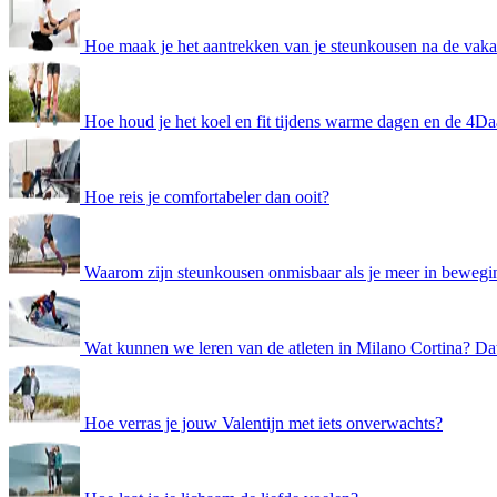
Hoe maak je het aantrekken van je steunkousen na de vaka
Hoe houd je het koel en fit tijdens warme dagen en de 4D
Hoe reis je comfortabeler dan ooit?
Waarom zijn steunkousen onmisbaar als je meer in beweg
Wat kunnen we leren van de atleten in Milano Cortina? Dat 
Hoe verras je jouw Valentijn met iets onverwachts?