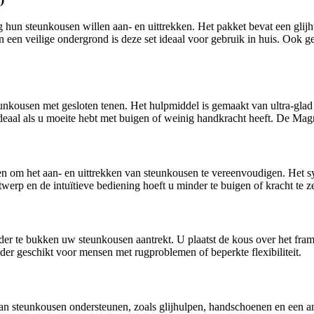
hun steunkousen willen aan- en uittrekken. Het pakket bevat een glijhu
en een veilige ondergrond is deze set ideaal voor gebruik in huis. Ook
nkousen met gesloten tenen. Het hulpmiddel is gemaakt van ultra-glad m
deaal als u moeite hebt met buigen of weinig handkracht heeft. De Magn
 om het aan- en uittrekken van steunkousen te vereenvoudigen. Het sys
twerp en de intuïtieve bediening hoeft u minder te buigen of kracht te ze
der te bukken uw steunkousen aantrekt. U plaatst de kous over het fra
onder geschikt voor mensen met rugproblemen of beperkte flexibiliteit.
an steunkousen ondersteunen, zoals glijhulpen, handschoenen en een ant